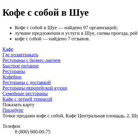
Кофе с собой в Шуе
Кофе с собой в Шуе — найдено 97 организаций;
лучшие предложения и услуги в Шуе, схемы проезда, рей
кофе с собой — найдено 7 отзывов.
Кафе
Где позавтракать
Рестораны с бизнес-ланчем
Быстрое питание
Рестораны
Кофейни
Рестораны с доставкой
Рестораны европейской кухни
Семейные рестораны
Кафе с летней террасой
Показать карту
Пиццбург
Точки продажи кофе с собой, Кафе
Центральная площадь, 2, Ш
Телефон
8 (800) 600-00-75