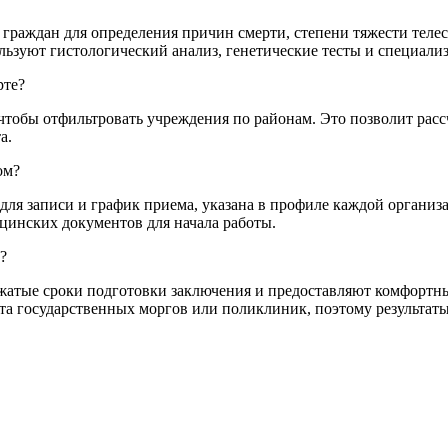
 граждан для определения причин смерти, степени тяжести теле
льзуют гистологический анализ, генетические тесты и специал
рте?
чтобы отфильтровать учреждения по районам. Это позволит расс
а.
ом?
для записи и график приема, указана в профиле каждой организа
цинских документов для начала работы.
?
жатые сроки подготовки заключения и предоставляют комфортны
та государственных моргов или поликлиник, поэтому результат