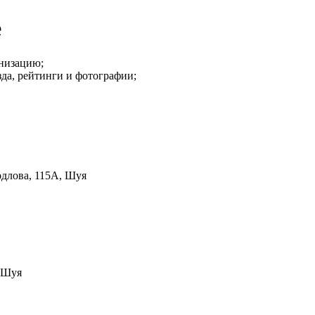
е
анизацию;
да, рейтинги и фотографии;
рдлова, 115А, Шуя
, Шуя