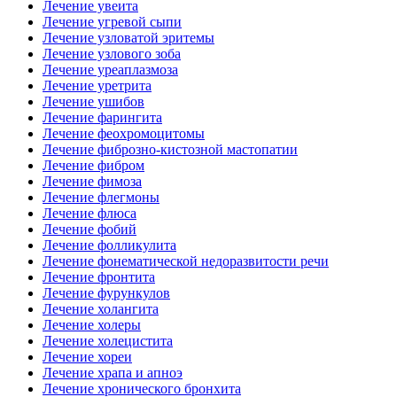
Лечение увеита
Лечение угревой сыпи
Лечение узловатой эритемы
Лечение узлового зоба
Лечение уреаплазмоза
Лечение уретрита
Лечение ушибов
Лечение фарингита
Лечение феохромоцитомы
Лечение фиброзно-кистозной мастопатии
Лечение фибром
Лечение фимоза
Лечение флегмоны
Лечение флюса
Лечение фобий
Лечение фолликулита
Лечение фонематической недоразвитости речи
Лечение фронтита
Лечение фурункулов
Лечение холангита
Лечение холеры
Лечение холецистита
Лечение хореи
Лечение храпа и апноэ
Лечение хронического бронхита