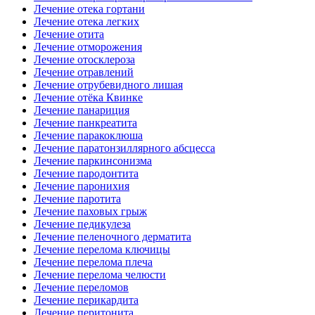
Лечение отека гортани
Лечение отека легких
Лечение отита
Лечение отморожения
Лечение отосклероза
Лечение отравлений
Лечение отрубевидного лишая
Лечение отёка Квинке
Лечение панариция
Лечение панкреатита
Лечение паракоклюша
Лечение паратонзиллярного абсцесса
Лечение паркинсонизма
Лечение пародонтита
Лечение паронихия
Лечение паротита
Лечение паховых грыж
Лечение педикулеза
Лечение пеленочного дерматита
Лечение перелома ключицы
Лечение перелома плеча
Лечение перелома челюсти
Лечение переломов
Лечение перикардита
Лечение перитонита