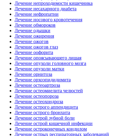
Лечение непроходимости кишечника
Лечение несахарного диабета
Лечение нефропатии
Лечение носового кровотечения
Лечение обмороков
Лечение одышки
Лечение ожирения
Лечение ожогов
Лечение ожогов глаз
Лечение оофорита
Лечение опоясывающего лишая
Лечение опухоли головного мозга
Лечение опухоли матки
Лечение орнитоза
Лечение орхоэпидидимита
Лечение остеоартроза
Лечение остеомиелита челюстей
Лечение остеопороза
Лечение остеохондроза
Лечение острого аппендицита
Лечение острого бронхита
Лечение острой зубной боли
Лечение острой кишечной инфекции
Лечение остроконечных кондилом
Лечение острых респираторных заболеваний