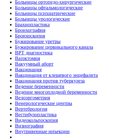
Больницы ортопедо-хирургические
Больницы офтальмологические
Больницы психиатрические
Больницы урологические
Брахиопластика
Бронхография
Бронхоскопия
Бужирование уретры
Бужирование цервикального канала
ВРТ диагностика
Вазэктомия
Вакуумный аборт
Вакцинация
Вакцинация от клещевого энцефалита
Вакцинация против туберкулеза
Ведение беременности
Ведение многоплодной беременности
Велоэргометрия
Венерологические центры
Вертебрология
Вестибулопластика
Видеокольпоскопия
Визиография
Внутривенные инъекции