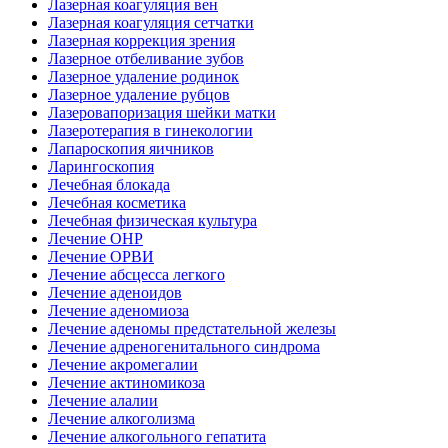
Лазерная коагуляция вен
Лазерная коагуляция сетчатки
Лазерная коррекция зрения
Лазерное отбеливание зубов
Лазерное удаление родинок
Лазерное удаление рубцов
Лазеровапоризация шейки матки
Лазеротерапия в гинекологии
Лапароскопия яичников
Ларингоскопия
Лечебная блокада
Лечебная косметика
Лечебная физическая культура
Лечение ОНР
Лечение ОРВИ
Лечение абсцесса легкого
Лечение аденоидов
Лечение аденомиоза
Лечение аденомы предстательной железы
Лечение адреногенитального синдрома
Лечение акромегалии
Лечение актиномикоза
Лечение алалии
Лечение алкоголизма
Лечение алкогольного гепатита