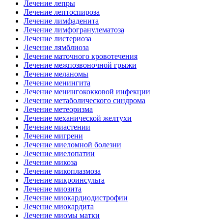
Лечение лепры
Лечение лептоспироза
Лечение лимфаденита
Лечение лимфогранулематоза
Лечение листериоза
Лечение лямблиоза
Лечение маточного кровотечения
Лечение межпозвоночной грыжи
Лечение меланомы
Лечение менингита
Лечение менингококковой инфекции
Лечение метаболического синдрома
Лечение метеоризма
Лечение механической желтухи
Лечение миастении
Лечение мигрени
Лечение миеломной болезни
Лечение миелопатии
Лечение микоза
Лечение микоплазмоза
Лечение микроинсульта
Лечение миозита
Лечение миокардиодистрофии
Лечение миокардита
Лечение миомы матки