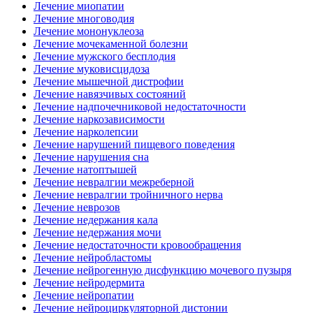
Лечение миопатии
Лечение многоводия
Лечение мононуклеоза
Лечение мочекаменной болезни
Лечение мужского бесплодия
Лечение муковисцидоза
Лечение мышечной дистрофии
Лечение навязчивых состояний
Лечение надпочечниковой недостаточности
Лечение наркозависимости
Лечение нарколепсии
Лечение нарушений пищевого поведения
Лечение нарушения сна
Лечение натоптышей
Лечение невралгии межреберной
Лечение невралгии тройничного нерва
Лечение неврозов
Лечение недержания кала
Лечение недержания мочи
Лечение недостаточности кровообращения
Лечение нейробластомы
Лечение нейрогенную дисфункцию мочевого пузыря
Лечение нейродермита
Лечение нейропатии
Лечение нейроциркуляторной дистонии