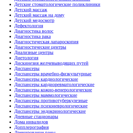
Детские стоматологические поликлиники
Детский массаж
Детский массаж на дому
Детский медосмотр
Дефектология
Диагностика волос
Диагностика рака
Диагностическая лапароскопия
Диагностические центры
Диализные центры
Диетология
Дискинезия желчевыводящих путей
Диспансеры
Диспансеры врачебно-физкультурные
Диспансеры кардиологические
Диспансеры кардиоревматологические
Диспансеры кожно-венерологические
Диспансеры маммологические
Диспансеры противотуберкулезные
Диспансеры психоневрологические
Диспансеры эндокринологические
Дневные стационары
Дома инвалидов
Допплерография
Дренирование раны