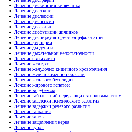
Лечение дисграфии
Лечение дискинезии кишечника
Лечение дислалии
Лечение дислексии
Лечение диспепсии
Лечение дисфонии
Лечение дисфункции яичников
Лечение дисциркуляторной энцефалопатии
Лечение дифтерии
Лечение дуоденита
Лечение дыхательной недостаточности
Лечение евстахиита
Лечение желтухи
Лечение желудочно-кишечного кровотечения
Лечение желчнокаменной болезни
Лечение женского бесплодия
Лечение жирового гепатоза
Лечение за рубежом
Лечение заболеваний передающихся половым путем
Лечение задержки психического развития
Лечение задержки речевого развития
Лечение заикания
Лечение запора
Лечение защемления нерва
Лечение зубов