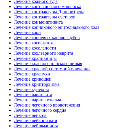
Лечение кожного зуда
Лечение контагиозного моллюска
Лечение контрактуры Дюпюитрена
Лечение контрактуры суставов
Лечение конъюнктивита
Лечение копчикового эпителиального хода
Лечение кори
Лечение корневых каналов зубов
Лечение косоглазия
Лечение косолапости
Лечение кохлеарного неврита
Лечение крапивницы
Лечение красного плоского лишая
Лечение красной системной волчанки
Лечение краснухи
Лечение кривошеи
Лечение крипторхизма
Лечение купероза
Лечение ларингита
Лечение ларингоспазма
Лечение легочного кровотечения
Лечение легочного сердца
Лечение лейкоза
Лечение лейкоплакии
Лечение лейшманиоза