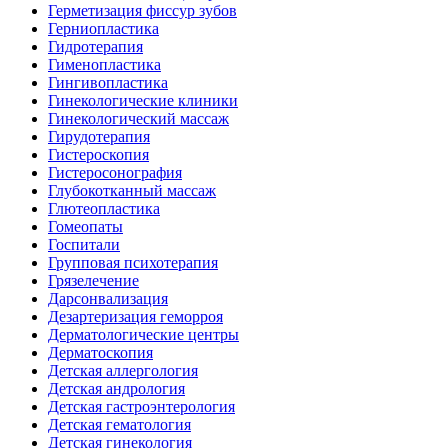
Герметизация фиссур зубов
Герниопластика
Гидротерапия
Гименопластика
Гингивопластика
Гинекологические клиники
Гинекологический массаж
Гирудотерапия
Гистероскопия
Гистеросонография
Глубокотканный массаж
Глютеопластика
Гомеопаты
Госпитали
Групповая психотерапия
Грязелечение
Дарсонвализация
Дезартеризация геморроя
Дерматологические центры
Дерматоскопия
Детская аллергология
Детская андрология
Детская гастроэнтерология
Детская гематология
Детская гинекология