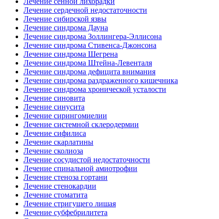
Лечение сенной лихорадки
Лечение сердечной недостаточности
Лечение сибирской язвы
Лечение синдрома Дауна
Лечение синдрома Золлингера-Эллисона
Лечение синдрома Стивенса-Джонсона
Лечение синдрома Шегрена
Лечение синдрома Штейна-Левенталя
Лечение синдрома дефицита внимания
Лечение синдрома раздраженного кишечника
Лечение синдрома хронической усталости
Лечение синовита
Лечение синусита
Лечение сирингомиелии
Лечение системной склеродермии
Лечение сифилиса
Лечение скарлатины
Лечение сколиоза
Лечение сосудистой недостаточности
Лечение спинальной амиотрофии
Лечение стеноза гортани
Лечение стенокардии
Лечение стоматита
Лечение стригущего лишая
Лечение субфебрилитета