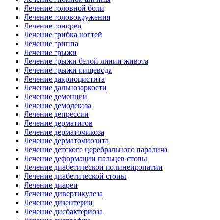
Лечение головной боли
Лечение головокружения
Лечение гонореи
Лечение грибка ногтей
Лечение гриппа
Лечение грыжи
Лечение грыжи белой линии живота
Лечение грыжи пищевода
Лечение дакриоцистита
Лечение дальнозоркости
Лечение деменции
Лечение демодекоза
Лечение депрессии
Лечение дерматитов
Лечение дерматомикоза
Лечение дерматомиозита
Лечение детского церебрального паралича
Лечение деформации пальцев стопы
Лечение диабетической полинейропатии
Лечение диабетической стопы
Лечение диареи
Лечение дивертикулеза
Лечение дизентерии
Лечение дисбактериоза