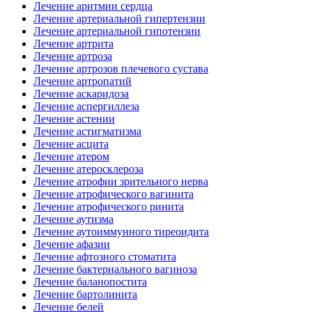
Лечение аритмии сердца
Лечение артериальной гипертензии
Лечение артериальной гипотензии
Лечение артрита
Лечение артроза
Лечение артрозов плечевого сустава
Лечение артропатий
Лечение аскаридоза
Лечение аспергиллеза
Лечение астении
Лечение астигматизма
Лечение асцита
Лечение атером
Лечение атеросклероза
Лечение атрофии зрительного нерва
Лечение атрофического вагинита
Лечение атрофического ринита
Лечение аутизма
Лечение аутоиммунного тиреоидита
Лечение афазии
Лечение афтозного стоматита
Лечение бактериального вагиноза
Лечение баланопостита
Лечение бартолинита
Лечение белей