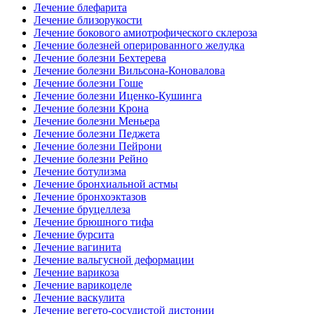
Лечение блефарита
Лечение близорукости
Лечение бокового амиотрофического склероза
Лечение болезней оперированного желудка
Лечение болезни Бехтерева
Лечение болезни Вильсона-Коновалова
Лечение болезни Гоше
Лечение болезни Иценко-Кушинга
Лечение болезни Крона
Лечение болезни Меньера
Лечение болезни Педжета
Лечение болезни Пейрони
Лечение болезни Рейно
Лечение ботулизма
Лечение бронхиальной астмы
Лечение бронхоэктазов
Лечение бруцеллеза
Лечение брюшного тифа
Лечение бурсита
Лечение вагинита
Лечение вальгусной деформации
Лечение варикоза
Лечение варикоцеле
Лечение васкулита
Лечение вегето-сосудистой дистонии