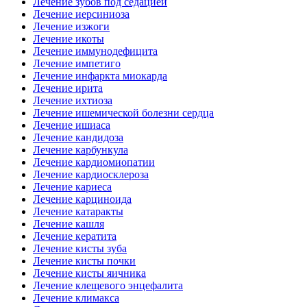
Лечение зубов под седацией
Лечение иерсиниоза
Лечение изжоги
Лечение икоты
Лечение иммунодефицита
Лечение импетиго
Лечение инфаркта миокарда
Лечение ирита
Лечение ихтиоза
Лечение ишемической болезни сердца
Лечение ишиаса
Лечение кандидоза
Лечение карбункула
Лечение кардиомиопатии
Лечение кардиосклероза
Лечение кариеса
Лечение карциноида
Лечение катаракты
Лечение кашля
Лечение кератита
Лечение кисты зуба
Лечение кисты почки
Лечение кисты яичника
Лечение клещевого энцефалита
Лечение климакса