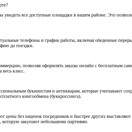
рте?
бы увидеть все доступные площадки в вашем районе. Это позво
ктуальные телефоны и график работы, включая обеденные перер
фию до поездки.
ммерцию, позволяя оформлять заказы онлайн с бесплатным сам
 весь класс.
ссиональным букинистам и антикварам, которые учитывают сохр
есплатного книгообмена (буккроссинга).
т цены без наценок посредников и быстрее других выставляют 
, которую закупают небольшими партиями.